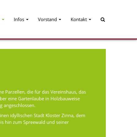
Infos
Vorstand
Kontakt
e Parzellen, die für das Vereinshaus, das
ber eine Gartenlaube in Holzbauweise
ng angeschlossen.
nen idyllischen Stadt Kloster Zinna, dem
bis hin zum Spreewald und seiner