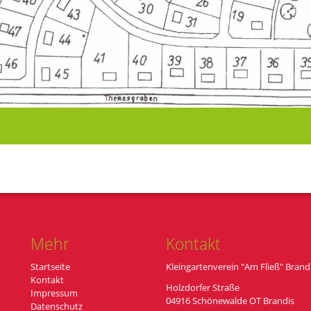
Mehr
Kontakt
Startseite
Kleingartenverein "Am Fließ" Brandi
Kontakt
Holzdorfer Straße
Impressum
04916 Schönewalde OT Brandis
Datenschutz