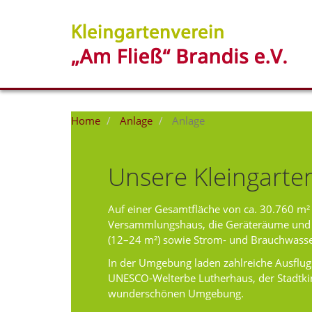
Sie
Home
Anlage
Anlage
sind
hier:
Unsere Kleingarte
Auf einer Gesamtfläche von ca. 30.760 m² e
Versammlungshaus, die Geräteräume und d
(12–24 m²) sowie Strom- und Brauchwasser
In der Umgebung laden zahlreiche Ausflugs
UNESCO-Welterbe Lutherhaus, der Stadtkir
wunderschönen Umgebung.