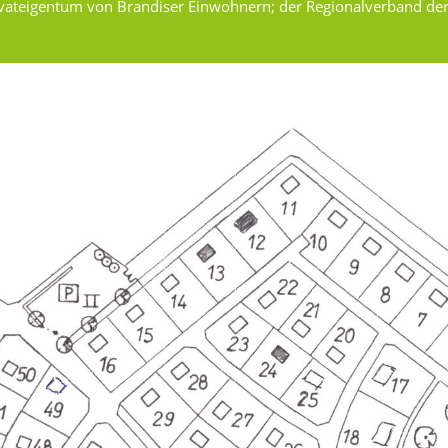
ivateigentum von Brandiser Einwohnern; der Regionalverband d