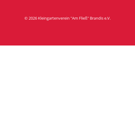
© 2026 Kleingartenverein "Am Flie
ß
" Brandis e.V.