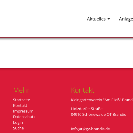
Aktuelles
Anlage
Mehr
Kontakt
Startseite
Kleingartenverein "Am Fließ" Brandi
Kontakt
Holzdorfer Straße
Impressum
04916 Schönewalde OT Brandis
Datenschutz
Login
Suche
info(at)kgv-brandis.de